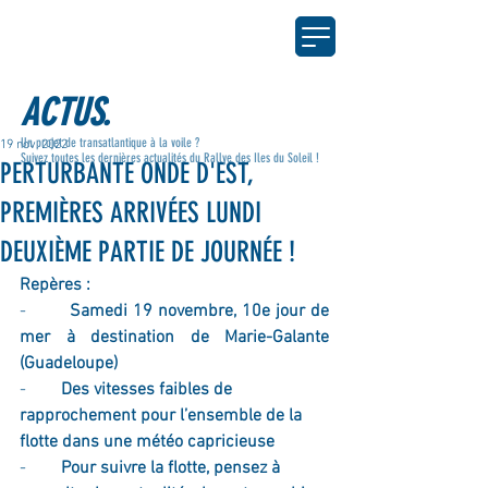
ACTUS.
Un projet de transatlantique à la voile ?
19 nov. 2022
Suivez toutes les dernières actualités du Rallye des Iles du Soleil !
PERTURBANTE ONDE D'EST,
PREMIÈRES ARRIVÉES LUNDI
DEUXIÈME PARTIE DE JOURNÉE !
Repères :
-        
Samedi 19 novembre, 10e jour de 
mer à destination de Marie-Galante 
(Guadeloupe)
-        
Des vitesses faibles de 
rapprochement pour l’ensemble de la 
flotte dans une météo capricieuse 
-        
Pour suivre la flotte, pensez à 