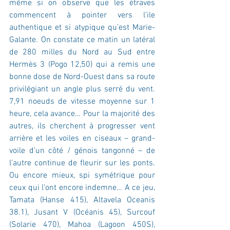
même si on observe que les étraves 
commencent à pointer vers l’ile 
authentique et si atypique qu’est Marie-
Galante. On constate ce matin un latéral 
de 280 milles du Nord au Sud entre 
Hermès 3 (Pogo 12,50) qui a remis une 
bonne dose de Nord-Ouest dans sa route 
privilégiant un angle plus serré du vent. 
7,91 noeuds de vitesse moyenne sur 1 
heure, cela avance… Pour la majorité des 
autres, ils cherchent à progresser vent 
arrière et les voiles en ciseaux – grand-
voile d’un côté / génois tangonné – de 
l’autre continue de fleurir sur les ponts. 
Ou encore mieux, spi symétrique pour 
ceux qui l’ont encore indemne… A ce jeu, 
Tamata (Hanse 415), Altavela Oceanis 
38.1), Jusant V (Océanis 45), Surcouf 
(Solarie 470), Mahoa (Lagoon 450S), 