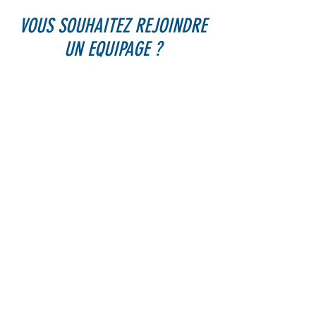
VOUS SOUHAITEZ REJOINDRE
UN EQUIPAGE ?
Participez comme équipier-e !
LA BOURSE AUX ÉQUIPIERS OFFICIELLE
Rejoignez la plus grande communauté de co-navigateurs
en France.
Si vous souhaitez participe
r comme
équipier au Rallye
des Iles du Soleil, une solution :
VOG
!