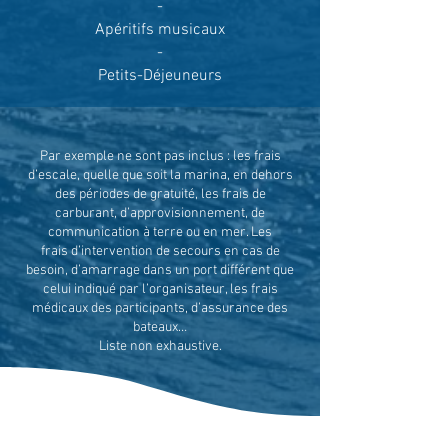
-
Apéritifs musicaux
-
Petits-Déjeuneurs
Par exemple ne sont pas inclus : l
es frais
d’escale, quelle que soit la marina, en dehors
des périodes de gratuité, l
es frais de
carburant,
d’approvisionnement,
de
communication à terre ou en mer. Les
frais
d’intervention de secours en cas de
besoin,
d’amarrage dans un port différent que
celui indiqué par l’organisateur, les
frais
médicaux des participants,
d’assurance des
bateaux…
Liste non exhaustive.