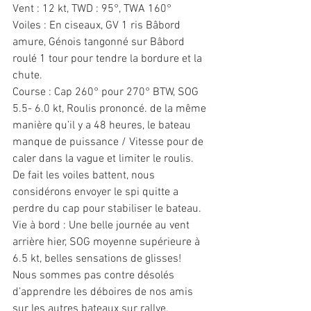
Vent : 12 kt, TWD : 95°, TWA 160°
Voiles : En ciseaux, GV 1 ris Bâbord 
amure, Génois tangonné sur Bâbord 
roulé 1 tour pour tendre la bordure et la 
chute.
Course : Cap 260° pour 270° BTW, SOG 
5.5- 6.0 kt, Roulis prononcé. de la même 
manière qu’il y a 48 heures, le bateau 
manque de puissance / Vitesse pour de 
caler dans la vague et limiter le roulis. 
De fait les voiles battent, nous 
considérons envoyer le spi quitte a 
perdre du cap pour stabiliser le bateau.
Vie à bord : Une belle journée au vent 
arrière hier, SOG moyenne supérieure à 
6.5 kt, belles sensations de glisses! 
Nous sommes pas contre désolés 
d’apprendre les déboires de nos amis 
sur les autres bateaux sur rallye.