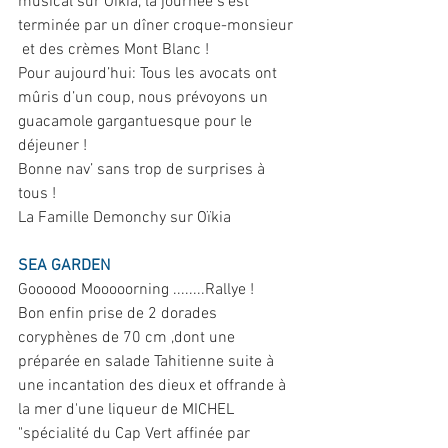
musical sur Oïkia, la journée s’est 
terminée par un dîner croque-monsieur 
 et des crèmes Mont Blanc ! 
Pour aujourd’hui: Tous les avocats ont 
mûris d’un coup, nous prévoyons un 
guacamole gargantuesque pour le 
déjeuner ! 
Bonne nav’ sans trop de surprises à 
tous ! 
La Famille Demonchy sur Oïkia
SEA GARDEN
Goooood Mooooorning ........Rallye !
Bon enfin prise de 2 dorades 
coryphènes de 70 cm ,dont une 
préparée en salade Tahitienne suite à 
une incantation des dieux et offrande à 
la mer d'une liqueur de MICHEL 
"spécialité du Cap Vert affinée par 