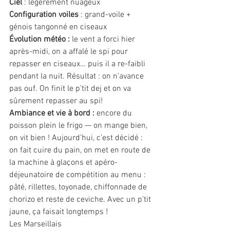
Ciel
 : légèrement nuageux
Configuration voiles
 : grand-voile + 
génois tangonné en ciseaux
Évolution météo :
 le vent a forci hier 
après-midi, on a affalé le spi pour 
repasser en ciseaux… puis il a re-faibli 
pendant la nuit. Résultat : on n’avance 
pas ouf. On finit le p’tit dej et on va 
sûrement repasser au spi! 
Ambiance et vie à bord :
 encore du 
poisson plein le frigo — on mange bien, 
on vit bien ! Aujourd’hui, c’est décidé : 
on fait cuire du pain, on met en route de 
la machine à glaçons et apéro-
déjeunatoire de compétition au menu : 
pâté, rillettes, toyonade, chiffonnade de 
chorizo et reste de ceviche. Avec un p’tit 
jaune, ça faisait longtemps !
Les Marseillais