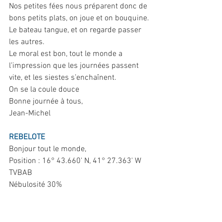
Nos petites fées nous préparent donc de 
bons petits plats, on joue et on bouquine.
Le bateau tangue, et on regarde passer 
les autres.
Le moral est bon, tout le monde a 
l’impression que les journées passent 
vite, et les siestes s’enchaînent.
On se la coule douce
Bonne journée à tous,
Jean-Michel
REBELOTE
Bonjour tout le monde,
Position : 16° 43.660' N, 41° 27.363' W
TVBAB
Nébulosité 30%
Vent V: 15 kts au 110
Cog 297
Houle 1m 1m50 mer en baisse