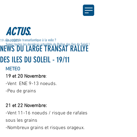
ACTUS.
Un projet de transatlantique à la voile ?
19 nov. 2025
Suivez toutes les dernières actualités du Rallye des Iles du Soleil !
NEWS DU LARGE TRANSAT RALLYE
DES ILES DU SOLEIL - 19/11
METEO
19 et 20 Novembre
: 
-Vent  ENE 9-13 noeuds. 
-Peu de grains
21 et 22 Novembre:
-Vent 11-16 noeuds / risque de rafales 
sous les grains
-Nombreux grains et risques orageux. 