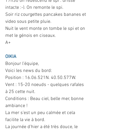
17h30 on redescend le spi : drisse 
intacte :-). On remonte le spi.
Soir riz courgettes pancakes bananes et 
video sous petite pluie.
Nuit le vent monte on tombe le spi et on 
met le génois en ciseaux.
A+
OIKIA
Bonjour l’équipe, 
Voici les news du bord:
Position : 16.06.521N. 40.50.577W.
Vent : 15-20 noeuds - quelques rafales 
à 25 cette nuit. 
Conditions : Beau ciel, belle mer, bonne 
ambiance ! 
La mer s’est un peu calmée et cela 
facilite la vie à bord. 
La journée d’hier a été très douce, le 