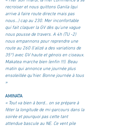
« Hier soir mardi, la mer commence à se 
recroiser et nous quittons Ganila (qui 
arrive à faire route directe mais pas 
nous…) cap au 230. Mer inconfortable 
qui fait claquer la GV dès qu’une vague 
nous pousse de travers. A 4h (TU -2) 
nous empannons pour reprendre une 
route au 260 (l’alizé a des variations de 
35°) avec GV haute et génois en ciseaux. 
Makatea marche bien (enfin !!!). Beau 
matin qui annonce une journée plus 
ensoleillée qu’hier. Bonne journée à tous 
»
AMINATA
« Tout va bien à bord… on se prépare à 
fêter la longitude de mi-parcours dans la 
soirée et pourquoi pas cette tant 
attendue bascule au NE. Ce vent pile 