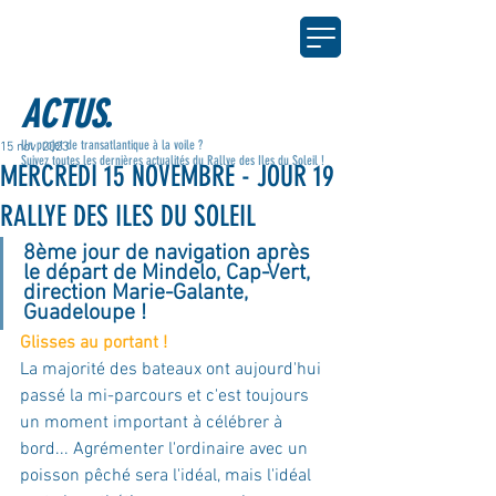
ACTUS.
Un projet de transatlantique à la voile ?
15 nov. 2023
Suivez toutes les dernières actualités du Rallye des Iles du Soleil !
MERCREDI 15 NOVEMBRE - JOUR 19
RALLYE DES ILES DU SOLEIL
8ème jour de navigation après 
le départ de Mindelo, Cap-Vert, 
direction Marie-Galante, 
Guadeloupe !
Glisses au portant !
La majorité des bateaux ont aujourd'hui 
passé la mi-parcours et c'est toujours 
un moment important à célébrer à 
bord... Agrémenter l'ordinaire avec un 
poisson pêché sera l'idéal, mais l'idéal 