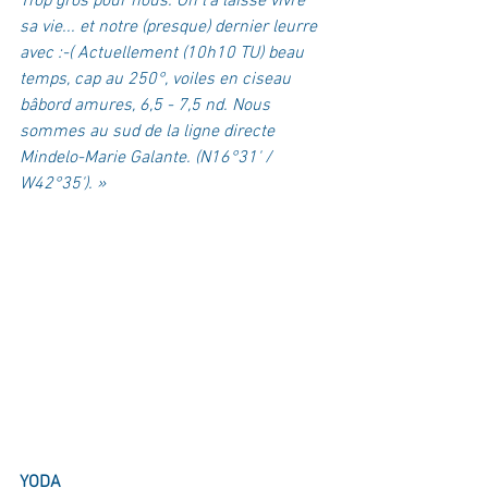
Trop gros pour nous. On l'a laissé vivre 
sa vie... et notre (presque) dernier leurre 
avec :-( Actuellement (10h10 TU) beau 
temps, cap au 250°, voiles en ciseau 
bâbord amures, 6,5 - 7,5 nd. Nous 
sommes au sud de la ligne directe 
Mindelo-Marie Galante. (N16°31' / 
W42°35'). »
YODA