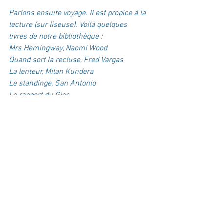
Parlons ensuite voyage. Il est propice à la 
lecture (sur liseuse). Voilà quelques 
livres de notre bibliothèque :
Mrs Hemingway, Naomi Wood
Quand sort la recluse, Fred Vargas 
La lenteur, Milan Kundera
Le standinge, San Antonio
Le rapport du Giec 
La berezina, Sylvain Tesson
Un roman français, Fredérique Beigbeder
Les fleurs du mal, Charles Baudelaire
Météo et stratégie, Jean-Yves Bernot, 
Tarbaly, Yann Quefellec, La navigation 
astronomique, François Merier
On a du temps. On redécouvre ce plaisir 
et pour le prolonger, nous aimerions que 
chaque équipage nous propose un livre à 