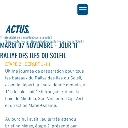
ACTUS.
Un projet de transatlantique à la voile ?
7 nov. 2023
Suivez toutes les dernières actualités du Rallye des Iles du Soleil !
MARDI 07 NOVEMBRE - JOUR 11
RALLYE DES ILES DU SOLEIL
ETAPE 2 : DEPART J-1 !
Ultime journée de préparation pour tous 
les bateaux du Rallye des Iles du Soleil, 
avant le départ qui sera donné demain, à 
11h locale, soit 13h française, dans la 
baie de Mindelo, Sao-Vincente, Cap-Vert 
et direction Marie-Galante.
Aujourd'hui avait lieu le très attendu 
briefing Météo, étape 2, présenté par 