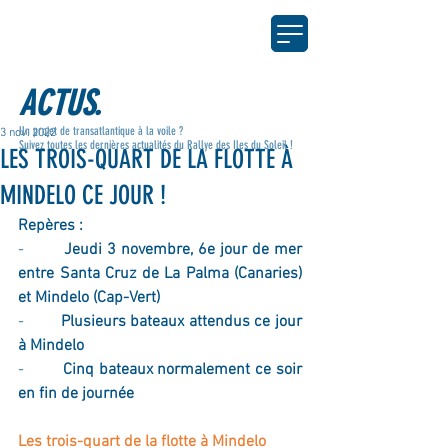
ACTUS.
Un projet de transatlantique à la voile ?
3 nov. 2022
Suivez toutes les dernières actualités du Rallye des Iles du Soleil !
LES TROIS-QUART DE LA FLOTTE À
MINDELO CE JOUR !
Repères :
-        
Jeudi 3 novembre, 6e jour de mer 
entre Santa Cruz de La Palma (Canaries) 
et Mindelo (Cap-Vert) 
-        
Plusieurs bateaux attendus ce jour 
à Mindelo
-        
Cinq bateaux normalement ce soir 
en fin de journée
Les trois-quart de la flotte à Mindelo 