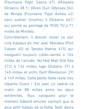
(Fountaine Pajot Saona 47), d’Altavela 
(Océanis 38.1), d’Ares (Sun Odyssey 36i), 
de Mirlate (Fountaine Pajot Astrea 42) 
sans oublier Grozihou II (Océanis 461) 
qui pointe au pointage de 9h00 TU à 71 
milles de Mindelo.
Concrètement, il devrait rester ce soir 
cinq bateaux en mer avec Manatea (Pilot 
Saloon 40) et Tamata (Hanse 415) qui 
naviguent toujours collés-serrés à 104 
milles de l’arrivée, Yec’Hed Mad (Gib Sea 
372) à 134 milles, Iago (Océanis 37) à 
145 milles et enfin, Deilf (Révolution 29) 
à 149 milles. Cette petite flotte reste très 
répartie Ouest / Est avec un latéral ce 
matin de 88 milles entre les deux 
extrémités. Tous naviguent pour le 
moment bâbord amures sachant que le 
plus petit bateau de la flotte, Deilf, devra 