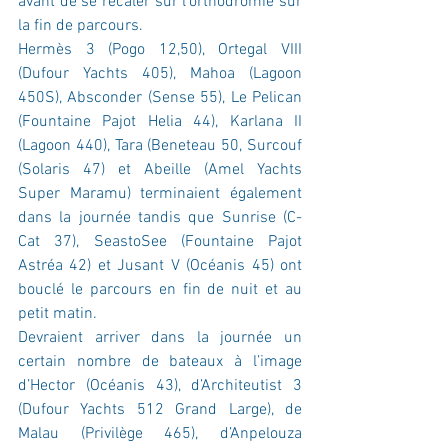
avant de se recaler sur l’orthodromie sur 
la fin de parcours.
Hermès 3 (Pogo 12,50), Ortegal VIII 
(Dufour Yachts 405), Mahoa (Lagoon 
450S), Absconder (Sense 55), Le Pelican 
(Fountaine Pajot Helia 44), Karlana II 
(Lagoon 440), Tara (Beneteau 50, Surcouf 
(Solaris 47) et Abeille (Amel Yachts 
Super Maramu) terminaient également 
dans la journée tandis que Sunrise (C-
Cat 37), SeastoSee (Fountaine Pajot 
Astréa 42) et Jusant V (Océanis 45) ont 
bouclé le parcours en fin de nuit et au 
petit matin.
Devraient arriver dans la journée un 
certain nombre de bateaux à l’image 
d’Hector (Océanis 43), d’Architeutist 3 
(Dufour Yachts 512 Grand Large), de 
Malau (Privilège 465), d’Anpelouza 