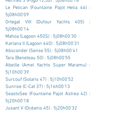
Hermès 3 (Pogo 12,50) : 5j06h00'18
Le Pelican (Fountaine Pajot Helia 44) : 
5j08h00'09
Ortegal VIII (Dufour Yachts 405) : 
5j08h00'14
Mahoa (Lagoon 450S) : 5j08h00'30
Karlana II (Lagoon 440) : 5j08h00'31
Absconder (Sense 55) : 5j08h00'41
Tara (Beneteau 50) : 5j08h00'55
Abeille (Amel Yachts Super Maramu) : 
5j10h00'39
Surcouf (Solaris 47) : 5j10h00'52
Sunrise (C-Cat 37) : 5j16h00'13
SeastoSee (Fountaine Pajot Astrea 42) : 
5j20h00'18
Jusant V (Océanis 45) : 5j20h00'32