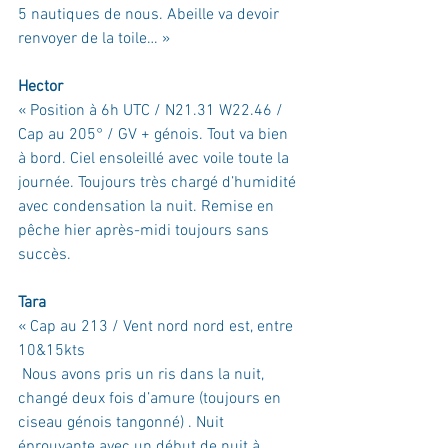
5 nautiques de nous. Abeille va devoir 
renvoyer de la toile… »
Hector
« Position à 6h UTC / N21.31 W22.46 / 
Cap au 205° / GV + génois. Tout va bien 
à bord
. 
Ciel ensoleillé avec voile toute la 
journée. Toujours très chargé d’humidité 
avec condensation la nuit. Remise en 
pêche hier après-midi toujours sans 
succès.
Tara
« Cap au 213 / Vent nord nord est, entre 
10&15kts
 Nous avons pris un ris dans la nuit, 
changé deux fois d’amure (toujours en 
ciseau génois tangonné) . Nuit 
éprouvante avec un début de nuit à 