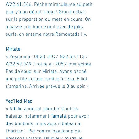
W22.41.346. Pêche miraculeuse au petit 
jour, y’a un début à tout ! Grand débat 
sur la préparation du mets en cours. On 
a passé une bonne nuit avec de jolis 
surfs, on entame notre Remontada !
 ».
Mirlate
« Position à 10h20 UTC / N
22.50.113 / 
W22.59.049 / route au 205 / mer agitée. 
Pas de souci sur Mirlate. Avons péché 
une petite dorade remise à l’eau. Elliot 
s’amarine. Arrivée prévue le 3 au soir.
 »
Yec’Hed Mad
« Adélie aimerait aborder d’autres 
bateaux, notamment 
Tamata
, pour avoir 
des bonbons, mais aucun bateau à 
l’horizon… Par contre, beaucoup de 
poissons volants. Délicieux rougaille 