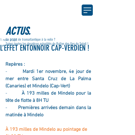
ACTUS.
Un projet de transatlantique à la voile ?
1 nov. 2022
Suivez toutes les dernières actualités du Rallye des Iles du Soleil !
L’EFFET ENTONNOIR CAP-VERDIEN !
Repères :
-        
Mardi 1er novembre, 4e jour de 
mer entre Santa Cruz de La Palma 
(Canaries) et Mindelo (Cap-Vert) 
-        
À 193 milles de Mindelo pour la 
tête de flotte à 8H TU
-        
Premières arrivées demain dans la 
matinée à Mindelo
À 193 milles de Mindelo au pointage de 