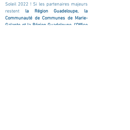
Soleil 2022 ! Si les partenaires majeurs 
restent 
la Région Guadeloupe, la 
Communauté de Communes de Marie-
Galante et la Région Guadeloupe, l’Office 
de Tourisme de Marie-Galante, la ville de 
Saint-Louis, Les Marinas Calero et le 
département de la Charente-Maritime
. 
On trouve également des partenaires 
chantiers avec 
Amel Yachts, Bali 
Catamarans, Dufour Yachts et Fountaine-
Pajot
. Viennent également un certain 
nombre de partenaires privés à l’image 
de la bourse des équipiers 
VogavecMoi
, 
et d’incontournables partenaires 
techniques comme 
Pochon SA, Adrena 
Software, Sevenstar Yacht Transport, le 
Rhum Bielle
 sans oublier le partenariat 
incontournable avec la 
Fédération 
Française de Voile
.