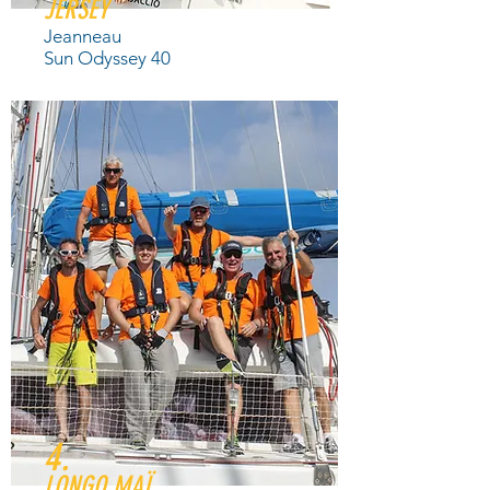
JERSEY
Jeanneau
Sun Odyssey 40
4.
LONGO MAÏ