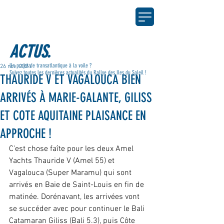
ACTUS.
Un projet de transatlantique à la voile ?
26 nov. 2024
Suivez toutes les dernières actualités du Rallye des Iles du Soleil !
THAURIDE V ET VAGALOUCA BIEN
ARRIVÉS À MARIE-GALANTE, GILISS
ET COTE AQUITAINE PLAISANCE EN
APPROCHE !
C’est chose faîte pour les deux Amel 
Yachts Thauride V (Amel 55) et 
Vagalouca (Super Maramu) qui sont 
arrivés en Baie de Saint-Louis en fin de 
matinée. Dorénavant, les arrivées vont 
se succéder avec pour continuer le Bali 
Catamaran Giliss (Bali 5.3), puis Côte 