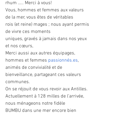
rhum ….. Merci à vous!
Vous, hommes et femmes aux valeurs 
de la mer, vous êtes de véritables
rois (et reine) mages ; nous ayant permis 
de vivre ces moments
uniques, gravés à jamais dans nos yeux 
et nos cœurs,
Merci aussi aux autres équipages, 
hommes et femmes 
passionnés.es
,
animés de convivialité et de 
bienveillance, partageant ces valeurs
communes.
On se réjouit de vous revoir aux Antilles.
Actuellement à 128 milles de l’arrivée, 
nous ménageons notre fidèle
BUMBU dans une mer encore bien 
brassée par la houle.
Nous félicitons les premiers 
arrivé.es
 et 
pour les autres à l’arrière;