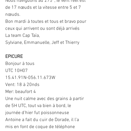
Nous naviguons au 275°, le vent réel est 
de 17 nœuds et la vitesse entre 5 et 7 
nœuds.
Bon mardi à toutes et tous et bravo pour 
ceux qui arrivent ou sont déjà arrivés
La team Cap Taïa,
Sylviane, Emmanuelle, Jeff et Thierry
EPICURE
Bonjour à tous
UTC 10H07
15.41.91N-056.11.673W
Vent: 18 à 20nds
Mer: beaufort 4
Une nuit calme avec des grains à partir 
de 5H UTC, tout va bien à bord, le 
journée d’hier fut poissonneuse
Antoine a fait du cuir de Dorade, il l’a 
mis en font de coque de téléphone 