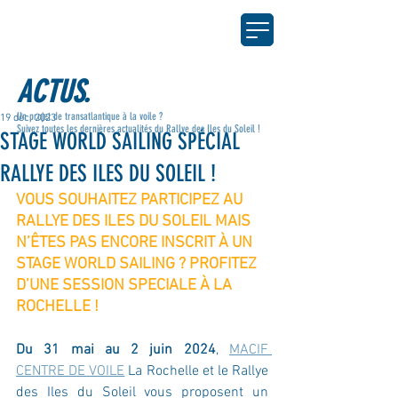
ACTUS.
Un projet de transatlantique à la voile ?
19 déc. 2023
Suivez toutes les dernières actualités du Rallye des Iles du Soleil !
STAGE WORLD SAILING SPÉCIAL
RALLYE DES ILES DU SOLEIL !
VOUS SOUHAITEZ PARTICIPEZ AU 
RALLYE DES ILES DU SOLEIL MAIS 
N’ÊTES PAS ENCORE INSCRIT À UN 
STAGE WORLD SAILING ? PROFITEZ 
D’UNE SESSION SPECIALE À LA 
ROCHELLE !
Du 31 mai au 2 juin 2024
, 
MACIF 
CENTRE DE VOILE
 La Rochelle et le Rallye 
des Iles du Soleil vous proposent un 