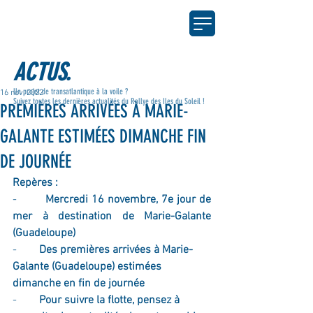
ACTUS.
Un projet de transatlantique à la voile ?
16 nov. 2022
Suivez toutes les dernières actualités du Rallye des Iles du Soleil !
PREMIÈRES ARRIVÉES À MARIE-
GALANTE ESTIMÉES DIMANCHE FIN
DE JOURNÉE
Repères :
-        
Mercredi 16 novembre, 7e jour de 
mer à destination de Marie-Galante 
(Guadeloupe)
-        
Des premières arrivées à Marie-
Galante (Guadeloupe) estimées 
dimanche en fin de journée
-        
Pour suivre la flotte, pensez à 