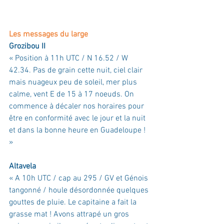
Les messages du large
Grozibou II
« 
Position à 11h UTC / N 16.52 / W 
42.34
. 
Pas de grain cette nuit
, c
iel clair 
mais nuageux peu de soleil, mer plus 
calme, vent E de 15 à 17 noeuds. On 
commence à décaler nos horaires pour 
être en conformité avec le jour et la nuit 
et dans la bonne heure en Guadeloupe !
»
Altavela
« A 10h UTC / cap au 295 / GV et Génois 
tangonné / houle désordonnée quelques 
gouttes de pluie. Le capitaine a fait la 
grasse mat ! Avons attrapé un gros 