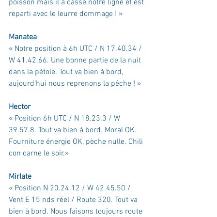
poisson mais il a cassé notre ligne et est 
reparti avec le leurre dommage ! »
Manatea
« 
Notre position à 6h UTC / N 17.40.34 / 
W 41.42.66
. 
Une bonne partie de la nuit 
dans la pétole. Tout va bien à bord, 
aujourd’hui nous reprenons la pêche ! »
Hector
« 
Position 6h UTC / N 18.23.3 / W 
39.57.8. Tout va bien à bord. Moral OK. 
Fourniture énergie OK, pèche nulle. Chili 
con carne le soir.»
Mirlate
« 
Position N 20.24.12 / W 42.45.50
 / 
Vent E 15 nds réel
 / 
Route 320
. 
Tout va 
bien à bord. Nous faisons toujours route 