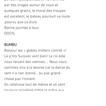
par des orages autour de nous et 
quelques grains, le moral des troupes 
est excellent, le bateau poursuit sa route 
,pourvu que ça dure.
Bonne journée à tous
DOSYL
BUMBU
Bonjour les « globes trotters comité »!
Le p’tits Suisses vont bien! Le roi éole 
nous faisant des siennes…. Nous nous 
sommes mis à la lessive car la danse du 
vent n’a rien donné… ou pas grand-
chose pas l’instant.
On relativise tout de même et on sent 
toujours privilégié d’être là grâce aux 
 paysages et couleurs que nous offrent 
la mer, la lune, le soleil, les étoiles et les 