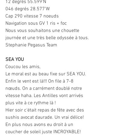
12 degrés 55.599’N
046 degrés 28.577’W
Cap 290 vitesse 7 noeuds
Navigation sous GV 1 ris + foc
Nous vous souhaitons une chouette 
journée et une très belle odyssée à tous.
Stephanie Pegasus Team
SEA YOU
Coucou les amis,
Le moral est au beau fixe sur SEA YOU. 
Enfin le vent est là!!! On file à 7-8 
nœuds. On a carrément doublé notre 
vitesse haha. Les Antilles vont arrivés 
plus vite à ce rythme là !
Hier soir c'était repas de fête avec des 
sushis avocat daurade. Un vrai délice!
En plus nous avons eu droit à un 
coucher de soleil juste INCROYABLE! 