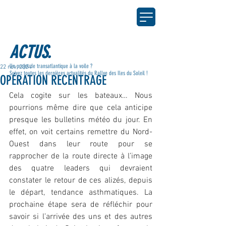
ACTUS.
Un projet de transatlantique à la voile ?
22 nov. 2024
Suivez toutes les dernières actualités du Rallye des Iles du Soleil !
OPÉRATION RECENTRAGE
Cela cogite sur les bateaux… Nous 
pourrions même dire que cela anticipe 
presque les bulletins météo du jour. En 
effet, on voit certains remettre du Nord-
Ouest dans leur route pour se 
rapprocher de la route directe à l’image 
des quatre leaders qui devraient 
constater le retour de ces alizés, depuis 
le départ, tendance asthmatiques. La 
prochaine étape sera de réfléchir pour 
savoir si l’arrivée des uns et des autres 