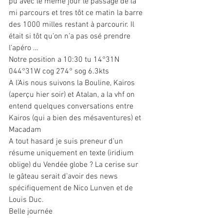
pu avec le même jour le passage de la 
mi parcours et tres tôt ce matin la barre 
des 1000 milles restant à parcourir. Il 
était si tôt qu’on n’a pas osé prendre 
l’apéro …
Notre position a 10:30 tu 14°31N 
044°31W cog 274° sog 6.3kts
A l’Ais nous suivons la Bouline, Kairos 
(aperçu hier soir) et Atalan, a la vhf on 
entend quelques conversations entre 
Kairos (qui a bien des mésaventures) et 
Macadam
A tout hasard je suis preneur d’un 
résume uniquement en texte (iridium 
oblige) du Vendée globe ? La cerise sur 
le gâteau serait d’avoir des news 
spécifiquement de Nico Lunven et de 
Louis Duc.
Belle journée