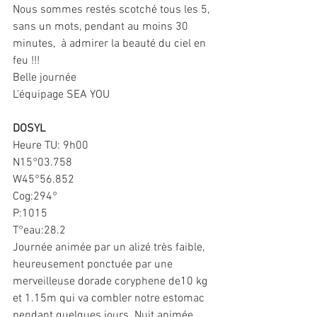
Nous sommes restés scotché tous les 5, 
sans un mots, pendant au moins 30 
minutes,  à admirer la beauté du ciel en 
feu !!!
Belle journée
L'équipage SEA YOU
DOSYL
Heure TU: 9h00﻿
N15°03.758
W45°56.852
Cog:294°
P:1015
T°eau:28.2
Journée animée par un alizé très faible, 
heureusement ponctuée par une 
merveilleuse dorade coryphene de10 kg 
et 1.15m qui va combler notre estomac 
pendant quelques jours. Nuit animée 