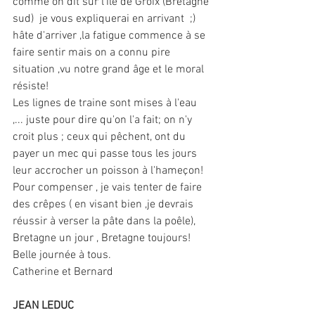
comme on dit sur l'île de Groix (Bretagne 
sud)  je vous expliquerai en arrivant  ;)
hâte d'arriver ,la fatigue commence à se 
faire sentir mais on a connu pire 
situation ,vu notre grand âge et le moral 
résiste!
Les lignes de traine sont mises à l'eau 
,... juste pour dire qu'on l'a fait; on n'y 
croit plus ; ceux qui pêchent, ont du 
payer un mec qui passe tous les jours 
leur accrocher un poisson à l'hameçon!
Pour compenser , je vais tenter de faire 
des crêpes ( en visant bien ,je devrais 
réussir à verser la pâte dans la poêle), 
Bretagne un jour , Bretagne toujours!
Belle journée à tous.
Catherine et Bernard
JEAN LEDUC