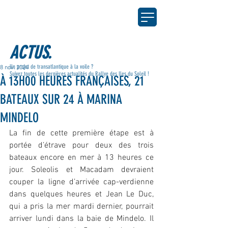
ACTUS.
Un projet de transatlantique à la voile ?
8 nov. 2024
Suivez toutes les dernières actualités du Rallye des Iles du Soleil !
À 13H00 HEURES FRANÇAISES, 21
BATEAUX SUR 24 À MARINA
MINDELO
La fin de cette première étape est à 
portée d’étrave pour deux des trois 
bateaux encore en mer à 13 heures ce 
jour. Soleolis et Macadam devraient 
couper la ligne d’arrivée cap-verdienne 
dans quelques heures et Jean Le Duc, 
qui a pris la mer mardi dernier, pourrait 
arriver lundi dans la baie de Mindelo. Il 