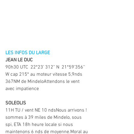
LES INFOS DU LARGE
JEAN LE DUC
90h30 UTC  22*23’ 312’’ N  21*59’356’’ 
W cap 215* au moteur vitesse 5,9nds 
367NM de MindeloAttendons le vent 
avec impatience
SOLEOLIS
11H TU / vent NE 10 ndsNous arrivons ! 
sommes à 39 miles de Mindelo, sous 
spi, ETA 18h heure locale si nous 
maintenons 6 nds de moyenne.Moral au 