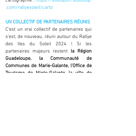
cartographie :
https://solusport.solustop
.com/rallyesoleil/carto
UN COLLECTIF DE PARTENAIRES RÉUNIS
C’est un vrai collectif de partenaires qui 
s’est, de nouveau, réuni autour du Rallye 
des Iles du Soleil 2024 ! Si les 
partenaires majeurs restent 
la Région 
Guadeloupe,
la
Communauté de 
Communes de Marie-Galante, l’Office de 
Tourisme de Marie-Galante, la ville de 
Saint-Louis, Les Marinas Calero et le 
département de la Charente-Maritime
, on 
trouve également des partenaires 
chantiers avec 
Amel Yachts, Bali 
Catamarans, Dufour Yachts et Fountaine-
Pajot
. Viennent également un certain 
nombre de partenaires privés à l’image 
de la bourse des équipiers 
Vogavecmoi
, 